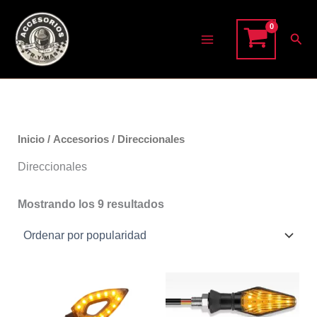
Ir
al
Bus
contenido
Inicio
/
Accesorios
/ Direccionales
Direccionales
Ordenado
Mostrando los 9 resultados
por
popularidad