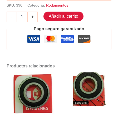
SKU:
390
Categoría:
Rodamientos
Balero
Añadir al carrito
-
+
6203
und
Pago seguro garantizado
cantidad
Productos relacionados