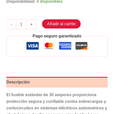
Disponibilidad:
4 disponibles
Fusible
Añadir al carrito
-
+
estandar
de
Pago seguro garantizado
30
amperes
50pzs
cantidad
Descripción
El fusible estándar de 30 amperes proporciona
protección segura y confiable contra sobrecargas y
cortocircuitos en sistemas eléctricos automotrices y