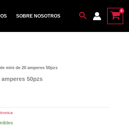
20
amperes
Buscar
50pzs
TOS
SOBRE NOSOTROS
cantidad
ble mini de 20 amperes 50pzs
0 amperes 50pzs
tronica
nibles