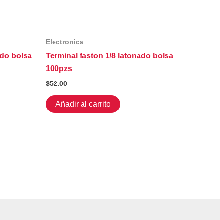
Electronica
ado bolsa
Terminal faston 1/8 latonado bolsa
100pzs
$
52.00
Añadir al carrito