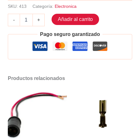
SKU:
413
Categoría:
Electronica
Portafusible
Añadir al carrito
-
+
de
clavija
Pago seguro garantizado
cantidad
Productos relacionados