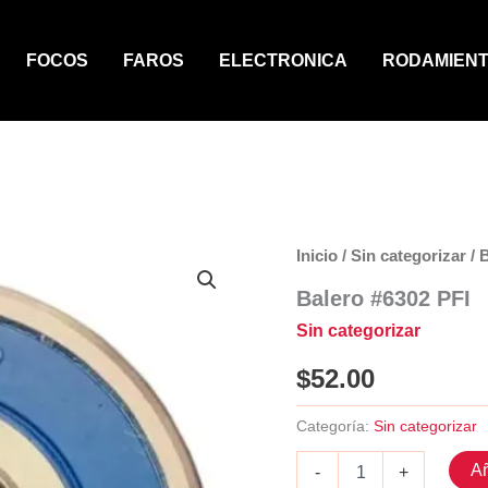
FOCOS
FAROS
ELECTRONICA
RODAMIEN
Inicio
/
Sin categorizar
/ 
Balero #6302 PFI
Sin categorizar
$
52.00
Categoría:
Sin categorizar
Balero
Añ
-
+
#6302