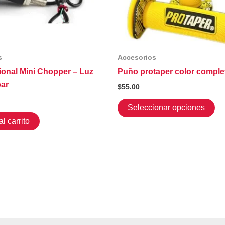
s
Accesorios
ional Mini Chopper – Luz
Puño protaper color comple
ar
$
55.00
Es
Seleccionar opciones
pr
l carrito
ti
mú
va
La
op
se
pu
ele