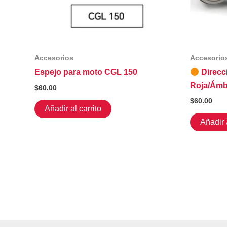
Accesorios
Accesorio
Espejo para moto CGL 150
Direcc
Roja/Ámb
$
60.00
$
60.00
Añadir al carrito
Añadir a