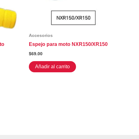
Accesorios
to
Espejo para moto NXR150/XR150
$
69.00
te
Añadir al carrito
oducto
ene
ltiples
riantes.
s
ciones
eden
gir