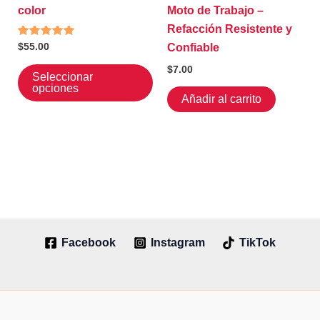
color
Moto de Trabajo –
Refacción Resistente y
Valorado
$
55.00
Confiable
con
5.00
Este
$
7.00
de 5
Seleccionar
producto
opciones
Añadir al carrito
tiene
múltiples
variantes.
Las
opciones
se
pueden
elegir
Facebook
Instagram
TikTok
en
la
página
de