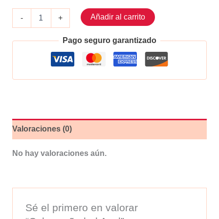
Cubrepuño
Añadir al carrito
-
+
led
Azul
Pago seguro garantizado
cantidad
Valoraciones (0)
No hay valoraciones aún.
Sé el primero en valorar