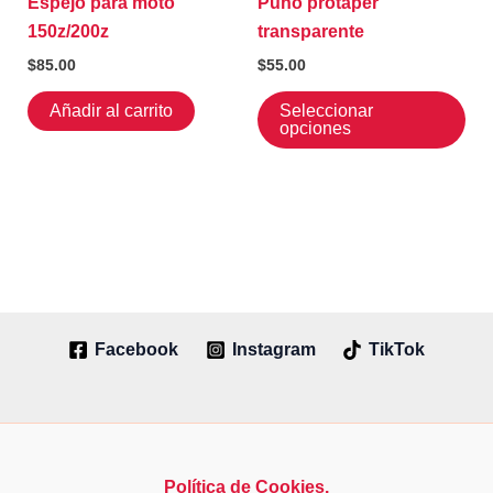
Espejo para moto
Puño protaper
de
150z/200z
transparente
pr
$
85.00
$
55.00
Est
Añadir al carrito
Seleccionar
pr
opciones
tie
múl
var
La
op
se
pu
Facebook
Instagram
TikTok
ele
en
la
pá
de
Política de Cookies.