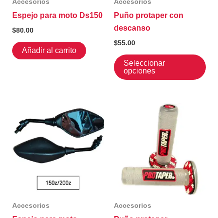
Accesorios
Accesorios
Espejo para moto Ds150
Puño protaper con
descanso
$
80.00
$
55.00
Añadir al carrito
Est
Seleccionar
pr
opciones
tie
múl
var
La
op
se
pu
ele
en
la
Accesorios
Accesorios
pá