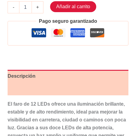
Faro
Añadir al carrito
-
+
de
12
Pago seguro garantizado
Leds
cantidad
Descripción
Valoraciones (0)
El faro de 12 LEDs ofrece una iluminación brillante,
estable y de alto rendimiento, ideal para mejorar la
visibilidad en carretera, ciudad o caminos con poca
luz. Gracias a sus doce LEDs de alta potencia,
proyecta un haz amplio y uniforme que permite ver