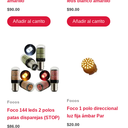
amarillo
leds blanco amarillo
$
90.00
$
90.00
Añadir al carrito
Añadir al carrito
Focos
Focos
Foco 1 polo direccional
Foco 144 leds 2 polos
luz fija ámbar Par
patas disparejas (STOP)
$
20.00
$
86.00