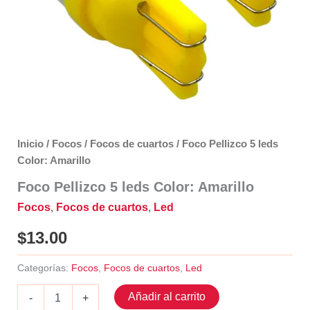
Inicio
/
Focos
/
Focos de cuartos
/ Foco Pellizco 5 leds
Color: Amarillo
Foco Pellizco 5 leds Color: Amarillo
Focos
,
Focos de cuartos
,
Led
$
13.00
Categorías:
Focos
,
Focos de cuartos
,
Led
Foco
Añadir al carrito
-
+
Pellizco