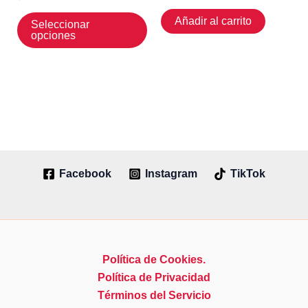
Este
Añadir al carrito
Seleccionar
producto
opciones
tiene
múltiples
variantes.
Las
opciones
se
pueden
Facebook
Instagram
TikTok
elegir
en
la
página
de
Política de Cookies.
producto
Política de Privacidad
Términos del Servicio