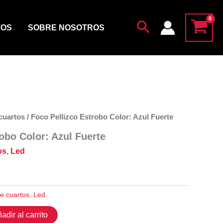
Color:
Azul
Buscar
TOS
SOBRE NOSOTROS
Fuerte
cantidad
cuartos
/ Foco Pellizco Estrobo Color: Azul Fuerte
obo Color: Azul Fuerte
os
,
Led
e cuartos
,
Led
adir al carrito