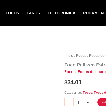
FOCOS
FAROS
ELECTRONICA
RODAMIEN
Inicio
/
Focos
/
Focos de 
Foco Pellizco Estr
Focos
,
Focos de cuart
$
34.00
Categorías:
Focos
,
Focos d
Foco
Añ
-
+
Pellizco