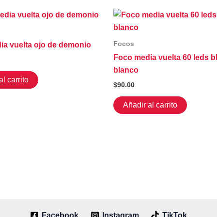
Focos
ia vuelta ojo de demonio
Foco media vuelta 60 leds b
blanco
l carrito
$
90.00
Añadir al carrito
Facebook
Instagram
TikTok