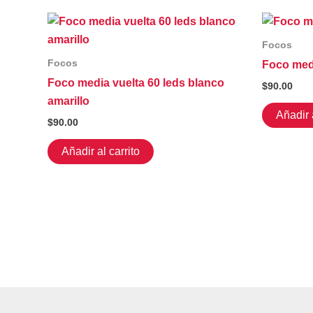
Focos
Focos
Foco med
Foco media vuelta 60 leds blanco
$
90.00
amarillo
Añadir a
$
90.00
Añadir al carrito