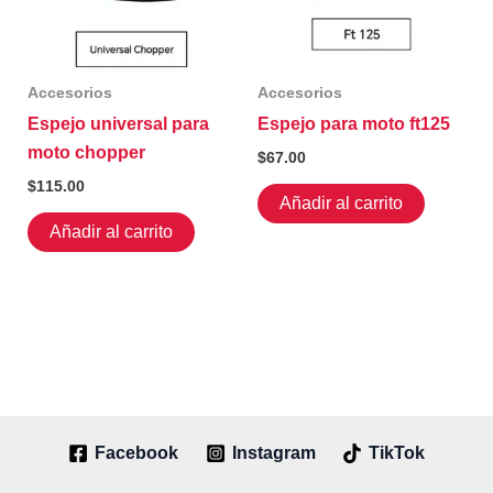
elegir
en
la
Accesorios
Accesorios
página
Espejo universal para
Espejo para moto ft125
de
moto chopper
producto
$
67.00
$
115.00
Añadir al carrito
Añadir al carrito
Facebook
Instagram
TikTok