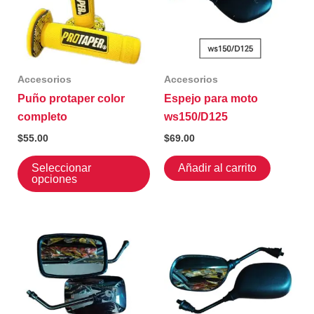
Accesorios
Accesorios
Puño protaper color
Espejo para moto
completo
ws150/D125
$
55.00
$
69.00
Este
Seleccionar
Añadir al carrito
producto
opciones
tiene
múltiples
variantes.
Las
opciones
se
pueden