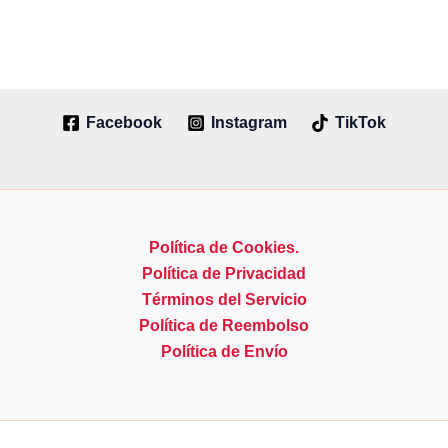
Las
opciones
se
pueden
elegir
Facebook
Instagram
TikTok
en
la
página
de
producto
Política de Cookies.
Política de Privacidad
Términos del Servicio
Política de Reembolso
Política de Envío