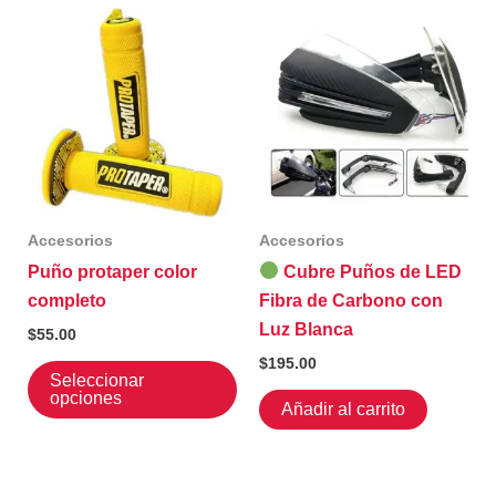
Accesorios
Accesorios
Puño protaper color
Cubre Puños de LED
completo
Fibra de Carbono con
Luz Blanca
$
55.00
$
195.00
Este
Seleccionar
producto
opciones
Añadir al carrito
tiene
múltiples
variantes.