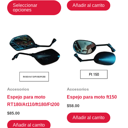
Este
Seleccionar
Añadir al carrito
producto
opciones
tiene
múltiples
variantes.
Las
opciones
se
pueden
elegir
en
la
Accesorios
Accesorios
página
Espejo para moto
Espejo para moto ft150
de
RT180/At110/ft180/Ft200
producto
$
58.00
$
85.00
Añadir al carrito
Añadir al carrito