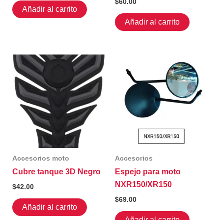
$
60.00
Añadir al carrito
Añadir al carrito
Accesorios moto
Accesorios
Cubre tanque 3D Negro
Espejo para moto
NXR150/XR150
$
42.00
$
69.00
Añadir al carrito
Añadir al carrito