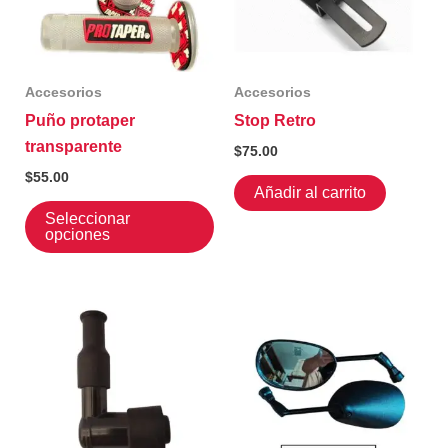
Accesorios
Accesorios
Puño protaper
Stop Retro
transparente
$
75.00
$
55.00
Añadir al carrito
Este
Seleccionar
producto
opciones
tiene
múltiples
variantes.
Las
opciones
se
pueden
elegir