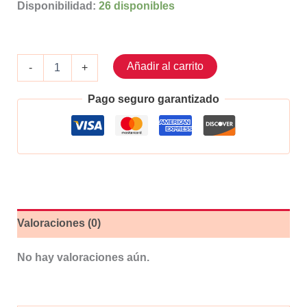
Disponibilidad:
26 disponibles
Popote
Añadir al carrito
-
+
Cubre
Rayos
Pago seguro garantizado
Moto
72
piezas
Color:
Blanco
cantidad
Valoraciones (0)
No hay valoraciones aún.