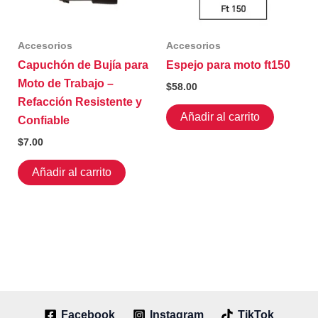
en
la
Accesorios
Accesorios
página
Capuchón de Bujía para
Espejo para moto ft150
de
Moto de Trabajo –
producto
$
58.00
Refacción Resistente y
Añadir al carrito
Confiable
$
7.00
Añadir al carrito
Facebook
Instagram
TikTok