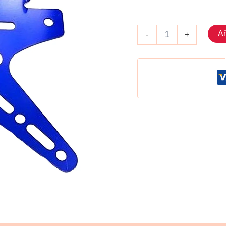
Porta
Añ
-
+
placa
metálica
Azul
cantidad