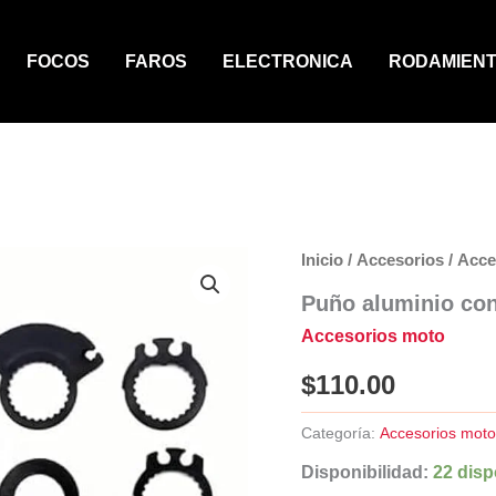
FOCOS
FAROS
ELECTRONICA
RODAMIEN
Inicio
/
Accesorios
/
Acce
Puño aluminio co
Accesorios moto
$
110.00
Categoría:
Accesorios mot
Disponibilidad:
22 disp