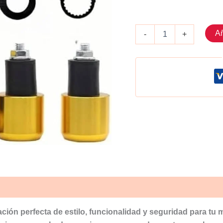
Puño
Añ
-
+
aluminio
con
contrapeso
Dorado
cantidad
ión perfecta de estilo, funcionalidad y seguridad para tu m