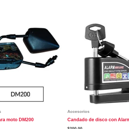
s
Accesorios
ara moto DM200
Candado de disco con Alar
$
200.00