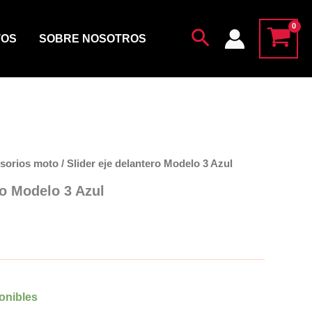
Modelo
3
Buscar
Azul
TOS
SOBRE NOSOTROS
cantidad
sorios moto
/ Slider eje delantero Modelo 3 Azul
ro Modelo 3 Azul
o
onibles