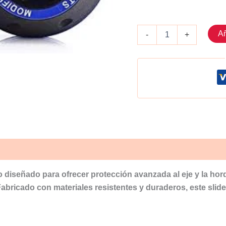
Slider
Añ
-
+
eje
delantero
Modelo
3
Azul
cantidad
o diseñado para ofrecer protección avanzada al eje y la hor
Fabricado con materiales resistentes y duraderos, este sl