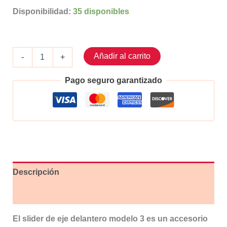
Disponibilidad:
35 disponibles
Slider
Añadir al carrito
-
+
eje
delantero
Pago seguro garantizado
Modelo
3
Naranja
cantidad
Descripción
Valoraciones (0)
El slider de eje delantero modelo 3 es un accesorio