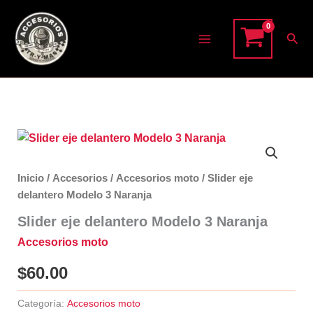
Ir
Modelo
al
3
Bus
Naranja
contenido
cantidad
Inicio
/
Accesorios
/
Accesorios moto
/ Slider eje
delantero Modelo 3 Naranja
Slider eje delantero Modelo 3 Naranja
Accesorios moto
$
60.00
Categoría:
Accesorios moto