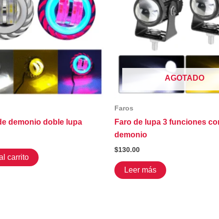
AGOTADO
Faros
de demonio doble lupa
Faro de lupa 3 funciones co
demonio
$
130.00
l carrito
Leer más