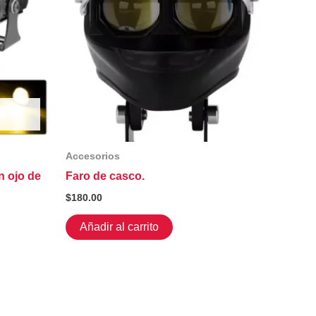
Accesorios
n ojo de
Faro de casco.
$
180.00
Añadir al carrito