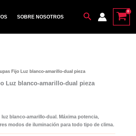
lupas
Fijo
Buscar
Luz
TOS
SOBRE NOSOTROS
blanco-
amarillo-
dual
pieza
cantidad
lupas Fijo Luz blanco-amarillo-dual pieza
jo Luz blanco-amarillo-dual pieza
n luz blanco-amarillo-dual. Máxima potencia,
tres modos de iluminación para todo tipo de clima.